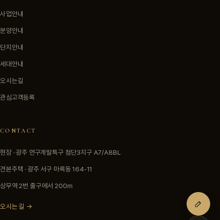
사업안내
분양안내
단지안내
세대안내
오시는길
관심고객등록
CONTACT
현장 · 광주 연구개발특구 첨단3지구 A7/A8BL
견본주택 · 광주 서구 마륵동 164-11
상무역 2번 출구에서 200m
오시는 길 →