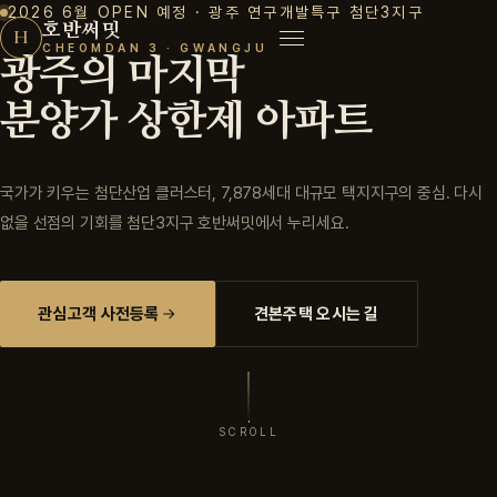
2026 6월 OPEN 예정 · 광주 연구개발특구 첨단3지구
호반써밋
H
CHEOMDAN 3 · GWANGJU
첨단3지구 호반써밋 모델하
광주의 마지막
분양가 상한제 아파트
국가가 키우는 첨단산업 클러스터, 7,878세대 대규모 택지지구의 중심. 다시
없을 선점의 기회를 첨단3지구 호반써밋에서 누리세요.
관심고객 사전등록
견본주택 오시는 길
SCROLL