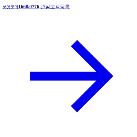
1668.0776
관심고객등록
분양문의